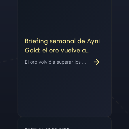
Briefing semanal de Ayni
Gold: el oro vuelve a
encontrar su piso
El oro volvió a superar los USD 4.000 por onza y estaba en camino a su primera ganancia mensual en cuatro meses mientras el dólar se debilitaba, la Fed mantuvo las tasas con disidencia interna, y los datos del Consejo Mundial del Oro mostraron a los bancos centrales y los inversores sosteniendo la demanda mientras el volumen de oro tokenizado ya superó el total de todo 2025.