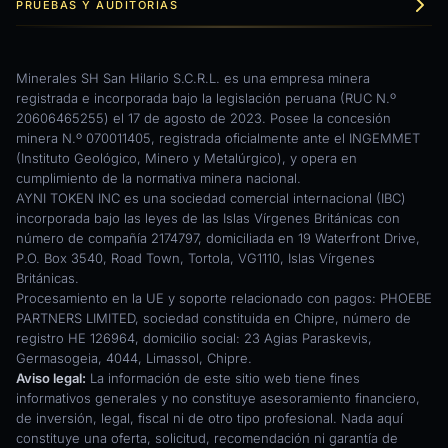
PRUEBAS Y AUDITORÍAS
Minerales SH San Hilario S.C.R.L. es una empresa minera
registrada e incorporada bajo la legislación peruana (RUC N.º
20606465255) el 17 de agosto de 2023. Posee la concesión
minera N.º 070011405, registrada oficialmente ante el INGEMMET
(Instituto Geológico, Minero y Metalúrgico), y opera en
cumplimiento de la normativa minera nacional.
AYNI TOKEN INC es una sociedad comercial internacional (IBC)
incorporada bajo las leyes de las Islas Vírgenes Británicas con
número de compañía 2174797, domiciliada en 19 Waterfront Drive,
P.O. Box 3540, Road Town, Tortola, VG1110, Islas Vírgenes
Británicas.
Procesamiento en la UE y soporte relacionado con pagos: PHOEBE
PARTNERS LIMITED, sociedad constituida en Chipre, número de
registro HE 126964, domicilio social: 23 Agias Paraskevis,
Germasogeia, 4044, Limassol, Chipre.
Aviso legal:
La información de este sitio web tiene fines
informativos generales y no constituye asesoramiento financiero,
de inversión, legal, fiscal ni de otro tipo profesional. Nada aquí
constituye una oferta, solicitud, recomendación ni garantía de