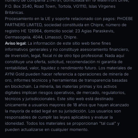
número de compañía 2174797, domiciliada en 19 Waterfront Drive,
P.O. Box 3540, Road Town, Tortola, VG1110, Islas Vírgenes
Británicas.
Procesamiento en la UE y soporte relacionado con pagos: PHOEBE
PARTNERS LIMITED, sociedad constituida en Chipre, número de
registro HE 126964, domicilio social: 23 Agias Paraskevis,
Germasogeia, 4044, Limassol, Chipre.
Aviso legal:
La información de este sitio web tiene fines
informativos generales y no constituye asesoramiento financiero,
de inversión, legal, fiscal ni de otro tipo profesional. Nada aquí
constituye una oferta, solicitud, recomendación ni garantía de
rentabilidad, valor, liquidez o rendimiento futuro. Los materiales de
AYNI Gold pueden hacer referencia a operaciones de minería de
oro, informes técnicos y herramientas de transparencia basadas
en blockchain. La minería, las materias primas y los activos
digitales implican riesgos operativos, de mercado, regulatorios,
técnicos y jurisdiccionales. Este sitio web está destinado
únicamente a usuarios mayores de 18 años que hayan alcanzado
la mayoría de edad legal en su jurisdicción. Los usuarios son
responsables de cumplir las leyes aplicables y evaluar la
idoneidad. Todos los materiales se proporcionan "tal cual" y
pueden actualizarse en cualquier momento.