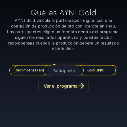
Qué es AYNI Gold
AYNI Gold vincula la participación digital con una
operación de producción de oro con licencia en Perú.
Los participantes eligen un formato dentro del programa,
siguen los resultados operativos y pueden recibir
recompensas cuando la producción genera un resultado
distribuible.
Recompensas en PAXG
Concesión en Perú
AYNI Staking
Producción real de oro
Gold Units
Participante
Minerales
Ver el programa