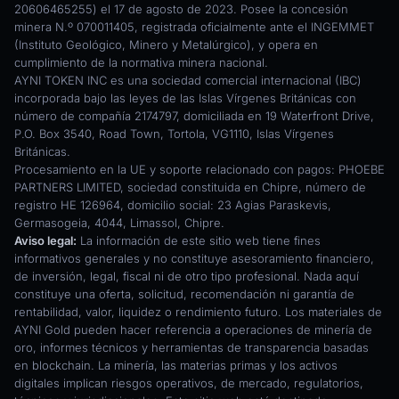
20606465255) el 17 de agosto de 2023. Posee la concesión
minera N.º 070011405, registrada oficialmente ante el INGEMMET
(Instituto Geológico, Minero y Metalúrgico), y opera en
cumplimiento de la normativa minera nacional.
AYNI TOKEN INC es una sociedad comercial internacional (IBC)
incorporada bajo las leyes de las Islas Vírgenes Británicas con
número de compañía 2174797, domiciliada en 19 Waterfront Drive,
P.O. Box 3540, Road Town, Tortola, VG1110, Islas Vírgenes
Británicas.
Procesamiento en la UE y soporte relacionado con pagos: PHOEBE
PARTNERS LIMITED, sociedad constituida en Chipre, número de
registro HE 126964, domicilio social: 23 Agias Paraskevis,
Germasogeia, 4044, Limassol, Chipre.
Aviso legal:
La información de este sitio web tiene fines
informativos generales y no constituye asesoramiento financiero,
de inversión, legal, fiscal ni de otro tipo profesional. Nada aquí
constituye una oferta, solicitud, recomendación ni garantía de
rentabilidad, valor, liquidez o rendimiento futuro. Los materiales de
AYNI Gold pueden hacer referencia a operaciones de minería de
oro, informes técnicos y herramientas de transparencia basadas
en blockchain. La minería, las materias primas y los activos
digitales implican riesgos operativos, de mercado, regulatorios,