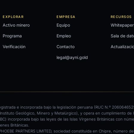
EXPLORAR
EMPRESA
RECURSOS
Activo minero
Equipo
Whitepaper
Programa
Empleo
Sala de dat
Verificación
Contacto
Actualizaci
legal@ayni.gold
egistrada e incorporada bajo la legislación peruana (RUC N.º 20606465
nstituto Geológico, Minero y Metalúrgico), y opera en cumplimiento de l
C) incorporada bajo las leyes de las Islas Vírgenes Británicas con núm
enes Británicas.
PHOEBE PARTNERS LIMITED, sociedad constituida en Chipre, número de re