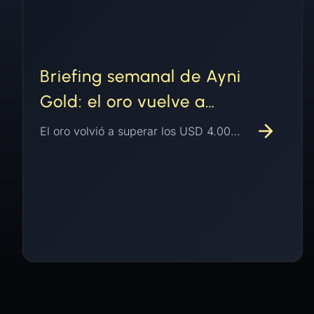
Briefing semanal de Ayni
Gold: el oro vuelve a
encontrar su piso
El oro volvió a superar los USD 4.000 por onza y estaba en camino a su primera ganancia mensual en cuatro meses mientras el dólar se debilitaba, la Fed mantuvo las tasas con disidencia interna, y los datos del Consejo Mundial del Oro mostraron a los bancos centrales y los inversores sosteniendo la demanda mientras el volumen de oro tokenizado ya superó el total de todo 2025.