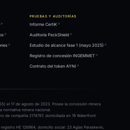
PRUEBAS Y AUDITORÍAS
Informe CertiK
↗
↗
os
Auditoría PeckShield
↗
↗
ones
Estudio de alcance fase 1 (mayo 2025)
↗
↗
Registro de concesión INGEMMET
↗
Contrato del token AYNI
↗
255) el 17 de agosto de 2023. Posee la concesión minera
a normativa minera nacional.
ero de compañía 2174797, domiciliada en 19 Waterfront
gistro HE 126964, domicilio social: 23 Agias Paraskevis,