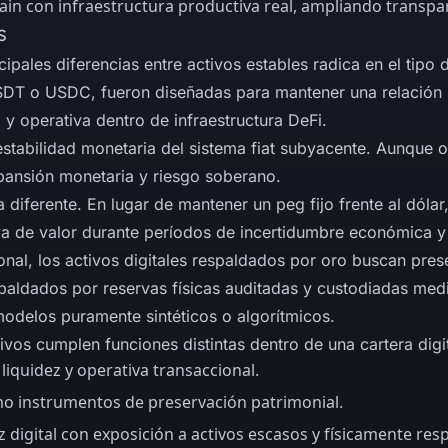
 con infraestructura productiva real, ampliando transparen
s
pales diferencias entre activos estables radica en el tipo d
DT o USDC, fueron diseñadas para mantener una relación re
g y operativa dentro de infraestructura DeFi.
stabilidad monetaria del sistema fiat subyacente. Aunque o
xpansión monetaria y riesgo soberano.
diferente. En lugar de mantener un peg fijo frente al dólar
va de valor durante períodos de incertidumbre económica y 
ional, los activos digitales respaldados por oro buscan prese
paldados por reservas físicas auditadas y custodiadas median
 modelos puramente sintéticos o algorítmicos.
vos cumplen funciones distintas dentro de una cartera digit
liquidez y operativa transaccional.
mo instrumentos de preservación patrimonial.
 digital con exposición a activos escasos y físicamente res