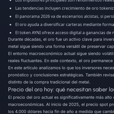
Los impulsores principales son rendimientos reales
Las tendencias incluyen crecimiento de oro tokeni
El panorama 2026 va de escenarios alcistas, si persist
El oro ayuda a diversificar carteras mediante format
El token AYNI ofrece acceso digital a ganancias de 
Durante décadas, el oro fue un activo clave para inver
metal sigue siendo una forma versátil de preservar capit
El entorno macroeconómico actual sigue siendo volátil.
reales fluctuantes. En este contexto, el oro permanece 
En este artículo analizamos lo que los inversores nece
pronóstico y conclusiones estratégicas. También revisam
distinto de la compra tradicional del metal.
Precio del oro hoy: qué necesitan saber lo
El precio del oro actual es significativamente más al
macroeconómicas. Al inicio de 2025, el precio spot p
los 4.000 dólares hacia fin de año a medida que cambi