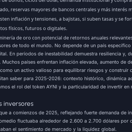
 de bonos, ciclos del dólar, demanda institucional y compra
zado, reservas mayores de bancos centrales y más interés m
en inflación y tensiones, a bajistas, si suben tasas y se fort
os físicos, futuros o digitales.
minería de oro con potencial de retornos anuales relevantes
sores de todo el mundo. No depende de un país específico y
al. En períodos de inestabilidad demuestra resiliencia y, dur
 Muchos países enfrentan inflación elevada, aumento de deu
como un activo valioso para equilibrar riesgos y construir c
sitan saber para 2025-2026: contexto histórico, dinámica act
os el rol del token AYNI y la particularidad de invertir en 
s inversores
to que a comienzos de 2025, reflejando fuerte demanda de i
romedio fluctuaba alrededor de 2.600 a 2.700 dólares por
aban el sentimiento de mercado y la liquidez global.