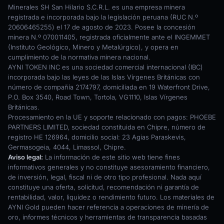
Minerales SH San Hilario S.C.R.L. es una empresa minera
registrada e incorporada bajo la legislación peruana (RUC N.º
20606465255) el 17 de agosto de 2023. Posee la concesión
minera N.º 070011405, registrada oficialmente ante el INGEMMET
(Instituto Geológico, Minero y Metalúrgico), y opera en
cumplimiento de la normativa minera nacional.
AYNI TOKEN INC es una sociedad comercial internacional (IBC)
incorporada bajo las leyes de las Islas Vírgenes Británicas con
número de compañía 2174797, domiciliada en 19 Waterfront Drive,
P.O. Box 3540, Road Town, Tortola, VG1110, Islas Vírgenes
Británicas.
Procesamiento en la UE y soporte relacionado con pagos: PHOEBE
PARTNERS LIMITED, sociedad constituida en Chipre, número de
registro HE 126964, domicilio social: 23 Agias Paraskevis,
Germasogeia, 4044, Limassol, Chipre.
Aviso legal:
La información de este sitio web tiene fines
informativos generales y no constituye asesoramiento financiero,
de inversión, legal, fiscal ni de otro tipo profesional. Nada aquí
constituye una oferta, solicitud, recomendación ni garantía de
rentabilidad, valor, liquidez o rendimiento futuro. Los materiales de
AYNI Gold pueden hacer referencia a operaciones de minería de
oro, informes técnicos y herramientas de transparencia basadas