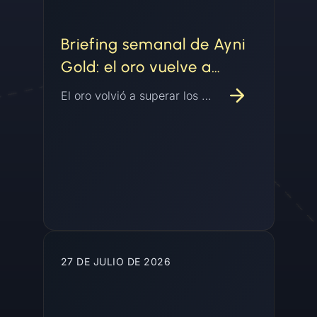
Briefing semanal de Ayni
Gold: el oro vuelve a
encontrar su piso
El oro volvió a superar los USD 4.000 por onza y estaba en camino a su primera ganancia mensual en cuatro meses mientras el dólar se debilitaba, la Fed mantuvo las tasas con disidencia interna, y los datos del Consejo Mundial del Oro mostraron a los bancos centrales y los inversores sosteniendo la demanda mientras el volumen de oro tokenizado ya superó el total de todo 2025.
27 DE JULIO DE 2026