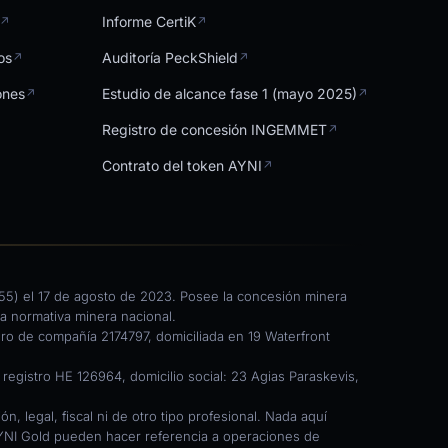
Informe CertiK
↗
↗
os
Auditoría PeckShield
↗
↗
ones
Estudio de alcance fase 1 (mayo 2025)
↗
↗
Registro de concesión INGEMMET
↗
Contrato del token AYNI
↗
255) el 17 de agosto de 2023. Posee la concesión minera
a normativa minera nacional.
ero de compañía 2174797, domiciliada en 19 Waterfront
gistro HE 126964, domicilio social: 23 Agias Paraskevis,
, legal, fiscal ni de otro tipo profesional. Nada aquí
e AYNI Gold pueden hacer referencia a operaciones de