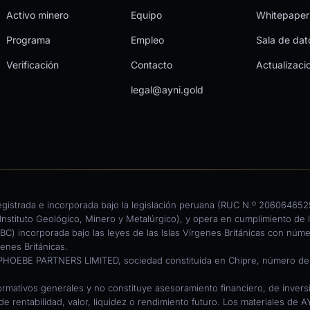
Activo minero
Equipo
Whitepaper
Programa
Empleo
Sala de dat
Verificación
Contacto
Actualizaci
legal@ayni.gold
egistrada e incorporada bajo la legislación peruana (RUC N.º 20606465
nstituto Geológico, Minero y Metalúrgico), y opera en cumplimiento de l
C) incorporada bajo las leyes de las Islas Vírgenes Británicas con núm
enes Británicas.
PHOEBE PARTNERS LIMITED, sociedad constituida en Chipre, número de re
ormativos generales y no constituye asesoramiento financiero, de inversión
 de rentabilidad, valor, liquidez o rendimiento futuro. Los materiales d